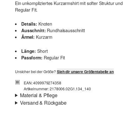
Ein unkompliziertes Kurzarmshirt mit softer Struktur und
Regular Fit.
Details:
Knoten
Ausschnitt:
Rundhalsausschnitt
Ärmel:
Kurzarm
Länge:
Short
Passform:
Regular Fit
Unsicher bei der Größe?
Sieh dir unsere Größentabelle an
EAN: 4099979274358
Artikelnummer: 2178006.02G1.134_140
Material & Pflege
Versand & Rückgabe
Stoff:
Rippware, gestrickte Streifen
Versandinfortmationen
Eigenschaft:
elastisch
Material:
Baumwollmix
Deine Bestellung wird innerhalb von 3–5 Werktagen per
Post AT versendet. Für eine Standardlieferung betragen