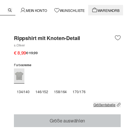
MEIN KONTO
WUNSCHLISTE
WARENKORB
Rippshirt mit Knoten-Detail
s.Oliver
€ 8,99
€ 19,99
Farbe
creme
134/140
146/152
158/164
170/176
Größentabelle
Größe auswählen