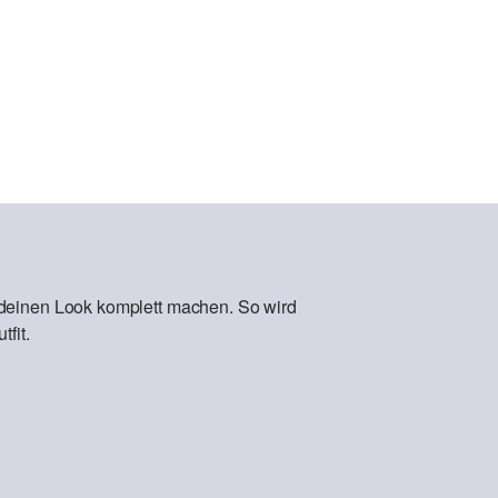
 deinen Look komplett machen. So wird
fit.