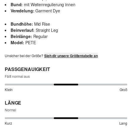
Bund:
mit Weitenregulierung innen
Veredelung:
Garment Dye
Bundhöhe:
Mid Rise
Beinverlauf:
Straight Leg
Beinlänge:
Regular
Model:
PETE
Unsicher bei der Größe?
Sieh dir unsere Größentabelle an
PASSGENAUIGKEIT
Fällt normal aus
Klein
Groß
LÄNGE
Normal
Kurz
Lang