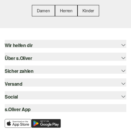
Damen
Herren
Kinder
Wir helfen dir
Über s.Oliver
Hilfe & FAQ
Größenberatung
Sicher zahlen
Newsletter
Rückgabe
s.Oliver Card
Versand
Rechnung
Top-Kategorien
Digitale Geschenkkarte
Kreditkarte
Social
Sendungsverfolgung
s.Oliver Group
PayPal
Post AT
s.Oliver App
instagram
Career
Klarna
facebook
Wunschliste
SSL-Verschlüsselung
pinterest