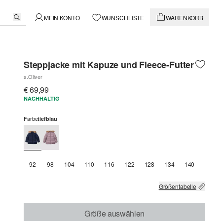
MEIN KONTO
WUNSCHLISTE
WARENKORB
Steppjacke mit Kapuze und Fleece-Futter
s.Oliver
€ 69,99
NACHHALTIG
Farbe
tiefblau
92
98
104
110
116
122
128
134
140
Größentabelle
Größe auswählen