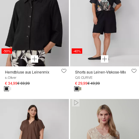
-50%
-40%
Hemdbluse aus Leinenmix
Shorts aus Leinen-Viskose-Mix
s.Oliver
QS CURVE
€ 34,99
€ 69,99
€ 29,99
€ 49,99
Paused • Muted