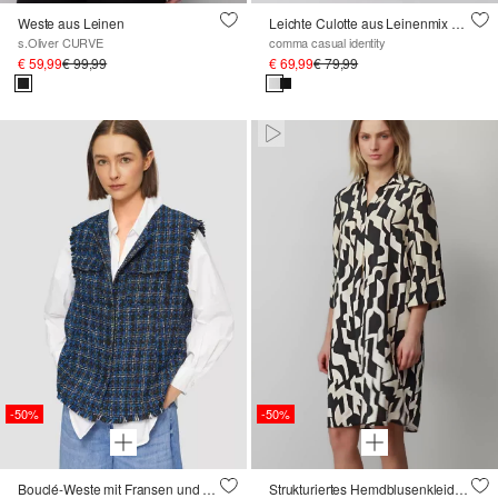
Weste aus Leinen
Leichte Culotte aus Leinenmix mit Schlitzen
s.Oliver CURVE
comma casual identity
€ 59,99
€ 99,99
€ 69,99
€ 79,99
Paused • Muted
-50%
-50%
Bouclé-Weste mit Fransen und Brusttaschen
Strukturiertes Hemdblusenkleid mit 3/4-Ärmeln und seitlichen Eingrifftaschen