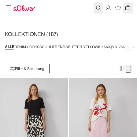
KOLLEKTIONEN
(187)
ALLE
DENIM-LOOKS
SCHUHTRENDS
BUTTER YELLOW
KHAKI
QS X VANESSA 
Filter & Sortierung