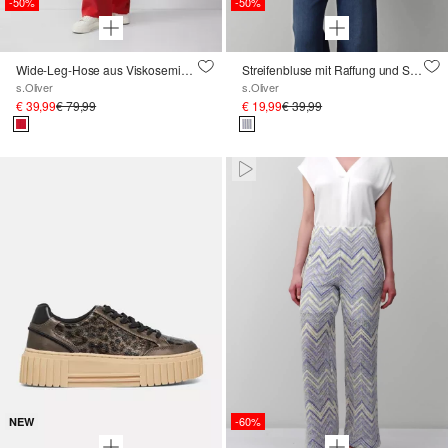
-50%
-50%
Wide-Leg-Hose aus Viskosemix mit Stoffgürtel
Streifenbluse mit Raffung und Schleife
s.Oliver
s.Oliver
€ 39,99
€ 79,99
€ 19,99
€ 39,99
Paused • Muted
-60%
NEW