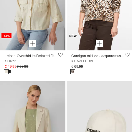
-44%
NEW
Leinen-Overshirt im Relaxed Fit mit weiten 3/4-Ärmeln
Cardigan mit Leo-Jacquardmuster
s.Oliver
s.Oliver CURVE
€ 49,99
€ 89,99
€ 69,99