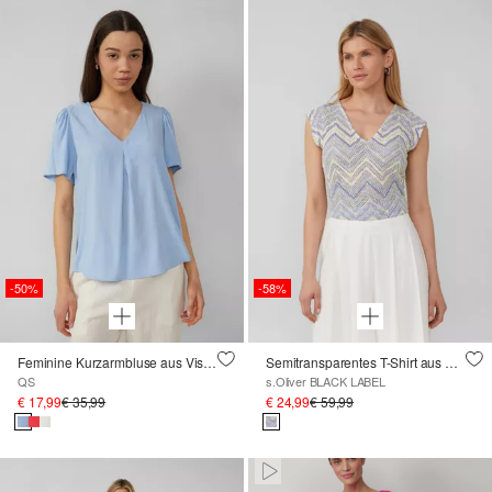
-50%
-58%
Feminine Kurzarmbluse aus Viskose
Semitransparentes T-Shirt aus Strickjersey mit V-Ausschnitt
QS
s.Oliver BLACK LABEL
€ 17,99
€ 35,99
€ 24,99
€ 59,99
Paused • Muted