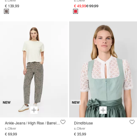
s.Oliver
s.Oliver
€ 139,99
€ 49,99
€ 99,99
NEW
NEW
Ankle-Jeans / HIgh Rise / Barrel Fit
Dirndlbluse
s.Oliver
s.Oliver
€ 69,99
€ 35,99