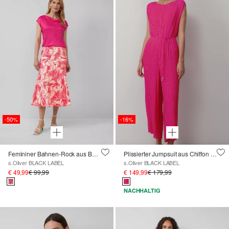
-50%
-16%
Femininer Bahnen-Rock aus Baumwolle mit All-over-Print
Plissierter Jumpsuit aus Chiffon mit Bindegürtel
s.Oliver BLACK LABEL
s.Oliver BLACK LABEL
€ 49,99
€ 99,99
€ 149,99
€ 179,99
NACHHALTIG