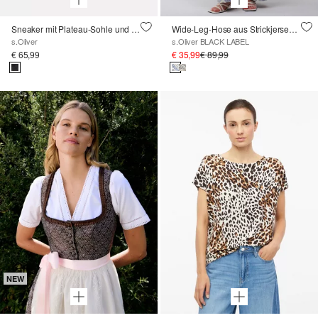
Sneaker mit Plateau-Sohle und Leo-Detail
Wide-Leg-Hose aus Strickjersey mit Futtershorts und Elastikbund
s.Oliver
s.Oliver BLACK LABEL
€ 65,99
€ 35,99
€ 89,99
NEW