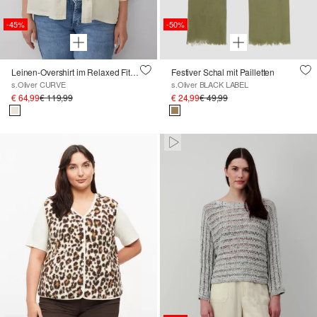
-45%
-50%
Leinen-Overshirt im Relaxed Fit mit weiten 3/4-Ärmeln
Festiver Schal mit Pailletten
s.Oliver CURVE
s.Oliver BLACK LABEL
€ 64,99
€ 119,99
€ 24,99
€ 49,99
Paused • Muted