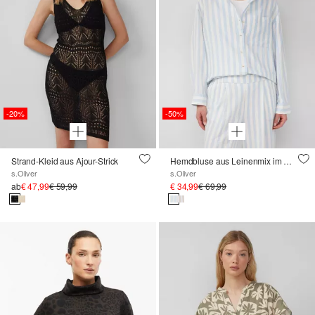
-20%
-50%
Strand-Kleid aus Ajour-Strick
Hemdbluse aus Leinenmix im Relaxed Fit
s.Oliver
s.Oliver
ab
€ 47,99
€ 59,99
€ 34,99
€ 69,99