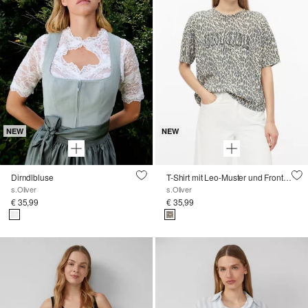
NEW
NEW
Dirndlbluse
T-Shirt mit Leo-Muster und Frontprint
s.Oliver
s.Oliver
€ 35,99
€ 35,99