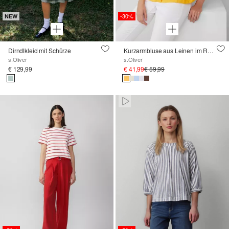
-30%
NEW
Dirndlkleid mit Schürze
Kurzarmbluse aus Leinen im Relaxed Fit
s.Oliver
s.Oliver
€ 129,99
€ 41,99
€ 59,99
Paused • Muted