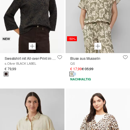
-50%
NEW
Sweatshirt mit All-over-Print im Relaxed Fit
Bluse aus Musselin
s.Oliver BLACK LABEL
QS
€ 79,99
€ 17,99
€ 35,99
NACHHALTIG