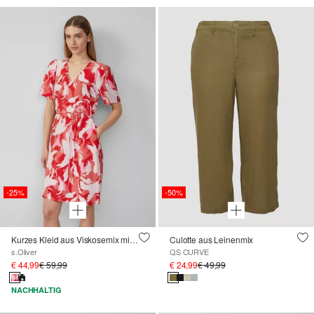
-25%
-50%
Kurzes Kleid aus Viskosemix mit Puffärmeln
Culotte aus Leinenmix
s.Oliver
QS CURVE
€ 44,99
€ 59,99
€ 24,99
€ 49,99
NACHHALTIG