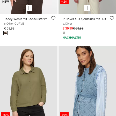
-42%
NEW
Teddy-Weste mit Leo-Muster im Relaxed Fit
Pullover aus Ajourstrick mit U-Boot-Ausschnitt und Fledermausärmeln
s.Oliver CURVE
s.Oliver
€ 59,99
€ 39,99
€ 69,99
NACHHALTIG
-50%
-50%