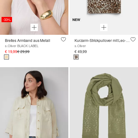
-33%
NEW
Breites Armband aus Metall
Kurzarm-Strickpullover mit Leo-Jacquardmuster
s.Oliver BLACK LABEL
s.Oliver
€ 19,99
€ 29,99
€ 49,99