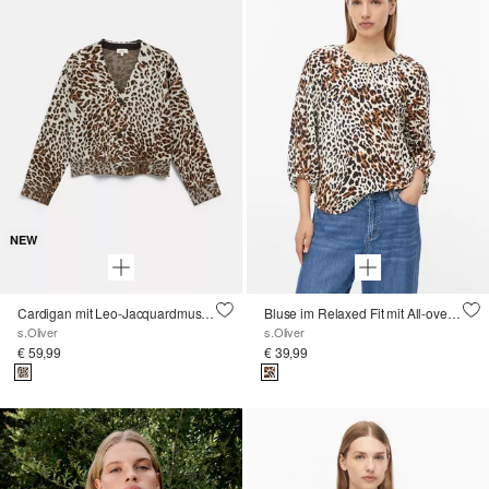
NEW
Cardigan mit Leo-Jacquardmuster
Bluse im Relaxed Fit mit All-over-Print
s.Oliver
s.Oliver
€ 59,99
€ 39,99