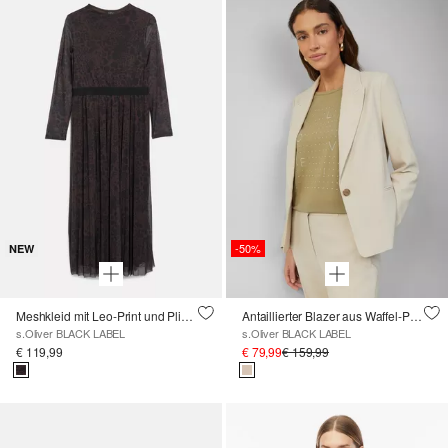
-50%
NEW
Meshkleid mit Leo-Print und Plissee
Antaillierter Blazer aus Waffel-Piqué
s.Oliver BLACK LABEL
s.Oliver BLACK LABEL
€ 119,99
€ 79,99
€ 159,99