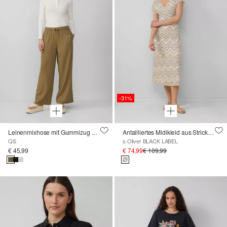
-31%
Leinenmixhose mit Gummizug und weitem Bein
Antailliertes Midikleid aus Strickjersey mit V-Ausschnitt
QS
s.Oliver BLACK LABEL
€ 45,99
€ 74,99
€ 109,99