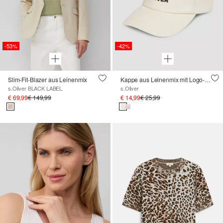
-53%
-42%
Slim-Fit-Blazer aus Leinenmix
Kappe aus Leinenmix mit Logo-Stickerei
s.Oliver BLACK LABEL
s.Oliver
€ 69,99
€ 149,99
€ 14,99
€ 25,99