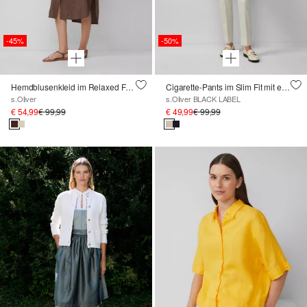
-45%
-50%
Hemdblusenkleid im Relaxed Fit mit geflochtenem Gürtel
Cigarette-Pants im Slim Fit mit elastischem Bund
s.Oliver
s.Oliver BLACK LABEL
€ 54,99
€ 99,99
€ 49,99
€ 99,99