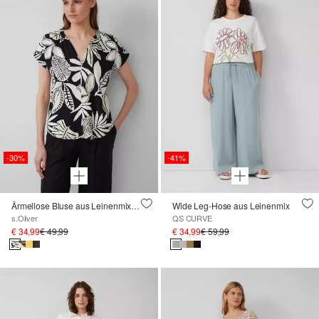
-30%
-41%
Ärmellose Bluse aus Leinenmix im Relaxed Fit
Wide Leg-Hose aus Leinenmix
s.Oliver
QS CURVE
€ 34,99
€ 49,99
€ 34,99
€ 59,99