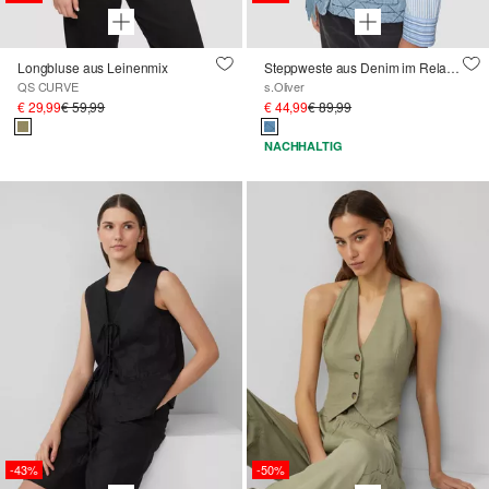
Longbluse aus Leinenmix
Steppweste aus Denim im Relaxed Fit
QS CURVE
s.Oliver
€ 29,99
€ 59,99
€ 44,99
€ 89,99
NACHHALTIG
-43%
-50%