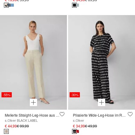
-55%
-30%
Melierte Straight-Leg-Hose aus Baumwollmix
Plissierte Wide-Leg-Hose im Relaxed Fit
s.Oliver BLACK LABEL
s.Oliver
€ 44,99
€ 99,99
€ 34,99
€ 49,99