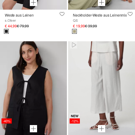
Weste aus Leinen
Neckholder-Weste aus Leinenmix
s.Oliver
QS
€ 44,99
€ 79,99
€ 19,99
€ 39,99
Paused • Muted
NEW
-40%
-12%