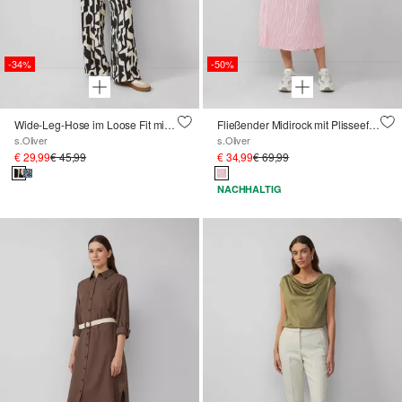
-34%
-50%
Wide-Leg-Hose im Loose Fit mit Elastikbund
Fließender Midirock mit Plisseefalten und Elastikbund
s.Oliver
s.Oliver
€ 29,99
€ 45,99
€ 34,99
€ 69,99
NACHHALTIG