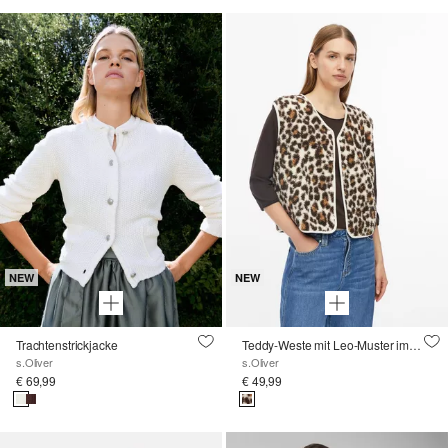
NEW
NEW
Trachtenstrickjacke
Teddy-Weste mit Leo-Muster im Relaxed Fit
s.Oliver
s.Oliver
€ 69,99
€ 49,99