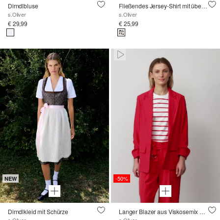
Dirndlbluse
Fließendes Jersey-Shirt mit überschnittenen Schultern
s.Oliver
s.Oliver
€ 29,99
€ 25,99
Paused • Muted
-50%
NEW
Dirndlkleid mit Schürze
Langer Blazer aus Viskosemix mit Raff-Detail am Ärmel