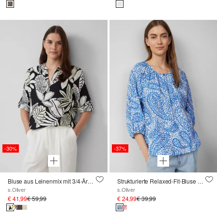
-30%
-37%
Bluse aus Leinenmix mit 3/4-Ärmeln
Strukturierte Relaxed-Fit-Bluse mit Raffungen und Raglanärmeln
s.Oliver
s.Oliver
€ 41,99
€ 59,99
€ 24,99
€ 39,99