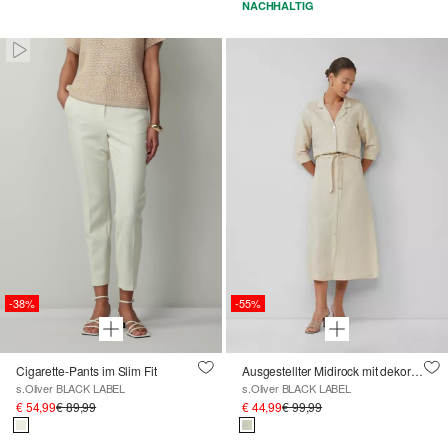
NACHHALTIG
Paused • Muted
-38%
-55%
Cigarette-Pants im Slim Fit
Ausgestellter Midirock mit dekorativer Knopfleiste und gemustertem Gürtel
s.Oliver BLACK LABEL
s.Oliver BLACK LABEL
€ 54,99
€ 89,99
€ 44,99
€ 99,99