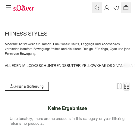
FITNESS STYLES
Moderne Activewear für Damen. Funktionale Shirts, Leggings und Accessoires
verbinden Komfort, Bewegungsfreiheit und ein klares Design. Für Yoga, Gym und jede
Form von Bewegung.
ALLE
DENIM-LOOKS
SCHUHTRENDS
BUTTER YELLOW
KHAKI
QS X VANESSA 
Filter & Sortierung
Keine Ergebnisse
Unfortunately, there are no products in this category or your filtering
returns no products.