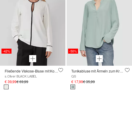
-42%
-50%
Fließende Viskose-Bluse mit Kontrast-Details
Tunikabluse mit Ärmeln zum Krempeln
s.Oliver BLACK LABEL
QS
€ 39,99
€ 69,99
€ 17,99
€ 35,99