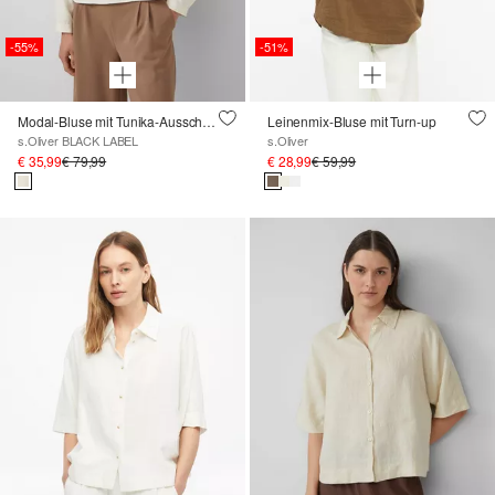
-55%
-51%
Modal-Bluse mit Tunika-Ausschnitt
Leinenmix-Bluse mit Turn-up
s.Oliver BLACK LABEL
s.Oliver
€ 35,99
€ 79,99
€ 28,99
€ 59,99