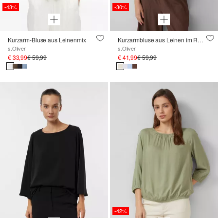
-43%
-30%
Kurzarm-Bluse aus Leinenmix
Kurzarmbluse aus Leinen im Relaxed Fit
s.Oliver
s.Oliver
€ 33,99
€ 59,99
€ 41,99
€ 59,99
-42%