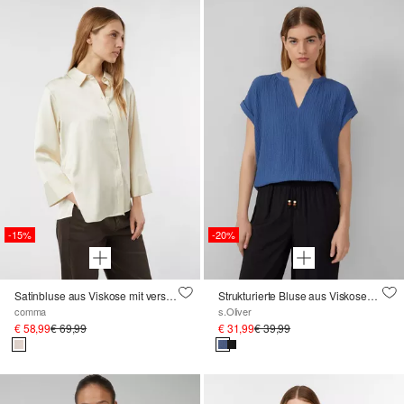
-15%
-20%
Satinbluse aus Viskose mit verstellbarer Manschette
Strukturierte Bluse aus Viskosemix
comma
s.Oliver
€ 58,99
€ 69,99
€ 31,99
€ 39,99