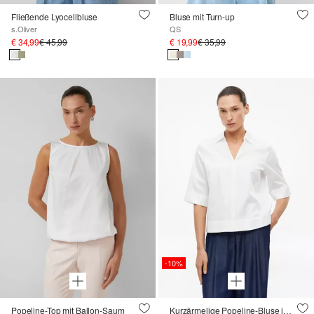
Fließende Lyocellbluse
Bluse mit Turn-up
s.Oliver
QS
€ 34,99
€ 45,99
€ 19,99
€ 35,99
-10%
Popeline-Top mit Ballon-Saum
Kurzärmelige Popeline-Bluse im Loose Fit