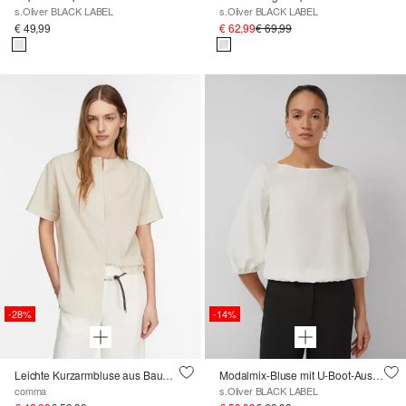
s.Oliver BLACK LABEL
s.Oliver BLACK LABEL
€ 49,99
€ 62,99
€ 69,99
-28%
-14%
Leichte Kurzarmbluse aus Baumwolle
Modalmix-Bluse mit U-Boot-Ausschnitt und Gummibündchen
comma
s.Oliver BLACK LABEL