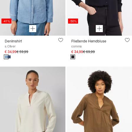
-41%
-50%
Denimshirt
Fließende Hemdbluse
s.Oliver
comma
€ 34,99
€ 59,99
€ 34,99
€ 69,99