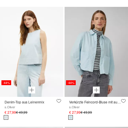
-44%
-44%
Denim-Top aus Leinenmix
Verkürzte Feincord-Bluse mit aufgesetzten Taschen
s.Oliver
s.Oliver
€ 27,99
€ 49,99
€ 27,99
€ 49,99