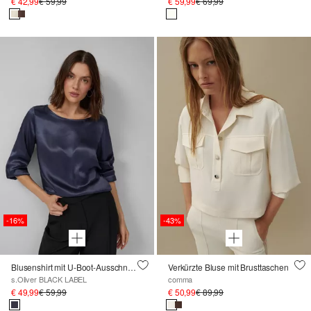
€ 42,99
€ 59,99
€ 59,99
€ 69,99
-16%
-43%
Blusenshirt mit U-Boot-Ausschnitt aus reiner Viskose
Verkürzte Bluse mit Brusttaschen
s.Oliver BLACK LABEL
comma
€ 49,99
€ 59,99
€ 50,99
€ 89,99