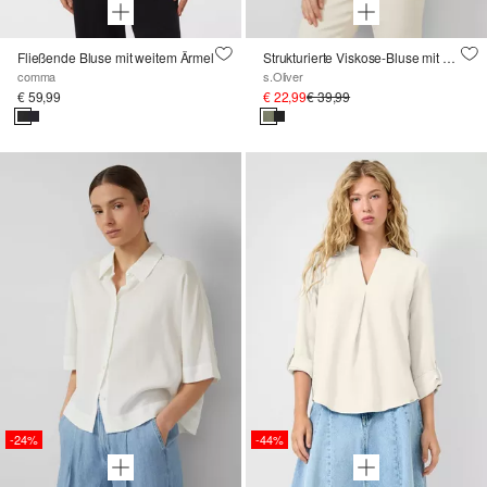
Fließende Bluse mit weitem Ärmel
Strukturierte Viskose-Bluse mit Raff-Details
comma
s.Oliver
€ 59,99
€ 22,99
€ 39,99
-24%
-44%