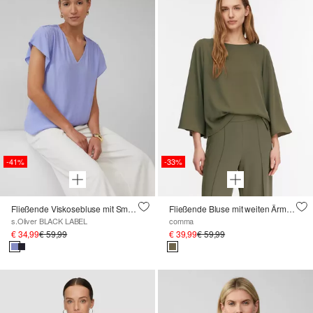
-41%
-33%
Fließende Viskosebluse mit Smok-Effekt und Volantärmeln
Fließende Bluse mit weiten Ärmeln
s.Oliver BLACK LABEL
comma
€ 34,99
€ 59,99
€ 39,99
€ 59,99