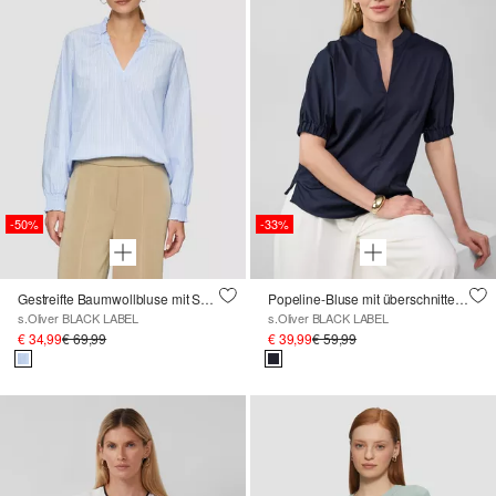
-50%
-33%
Gestreifte Baumwollbluse mit Smok-Details
Popeline-Bluse mit überschnittener Schulter und Tunika-Ausschnitt
s.Oliver BLACK LABEL
s.Oliver BLACK LABEL
€ 34,99
€ 69,99
€ 39,99
€ 59,99