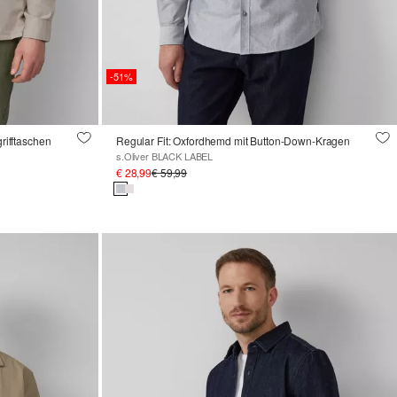
-51%
grifftaschen
Regular Fit: Oxfordhemd mit Button-Down-Kragen
s.Oliver BLACK LABEL
€ 28,99
€ 59,99