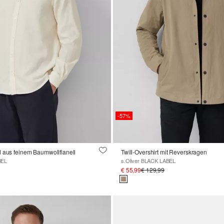
-57%
d aus feinem Baumwollflanell
Twill-Overshirt mit Reverskragen
BEL
s.Oliver BLACK LABEL
€ 55,99
€ 129,99