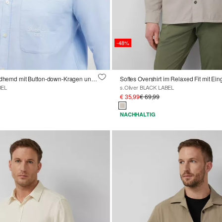
-48%
Regular Fit: Oxfordhemd mit Button-down-Kragen und Brusttasche
Softes Overshirt im Relaxed Fit mit Ein
BEL
s.Oliver BLACK LABEL
€ 35,99
€ 69,99
NACHHALTIG