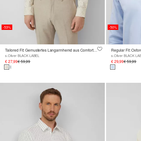
-53%
-50%
Tailored Fit: Gemustertes Langarmhemd aus Comfortstretch
s.Oliver BLACK LABEL
s.Oliver BLACK LA
€ 27,99
€ 59,99
€ 29,99
€ 59,99