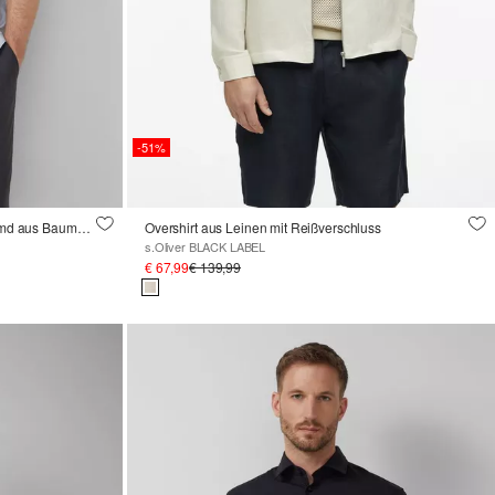
-51%
Tailored Fit: Strukturiertes Kurzarm-Hemd aus Baumwollstretch
Overshirt aus Leinen mit Reißverschluss
s.Oliver BLACK LABEL
€ 67,99
€ 139,99