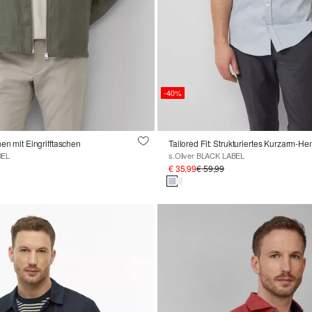
-40%
en mit Eingrifftaschen
BEL
s.Oliver BLACK LABEL
€ 35,99
€ 59,99