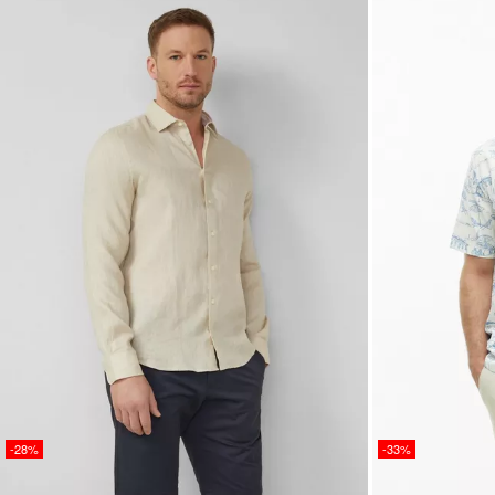
-28%
-33%