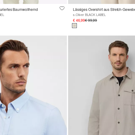
kturiertes Baumwollhemd
Lässiges Overshirt aus Stretch-Geweb
BEL
s.Oliver BLACK LABEL
€ 46,99
€ 99,99