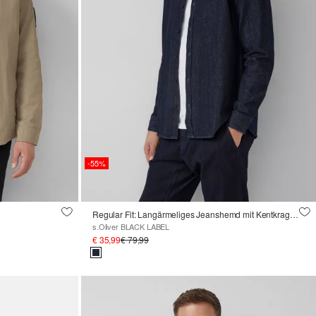
-55%
Regular Fit: Langärmeliges Jeanshemd mit Kentkragen
s.Oliver BLACK LABEL
€ 35,99
€ 79,99