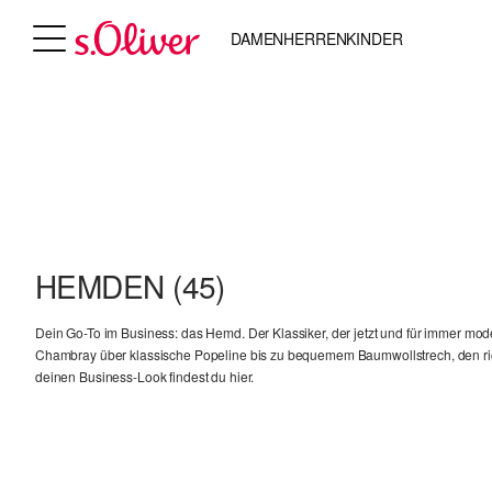
DAMEN
HERREN
KINDER
HEMDEN
(45)
Dein Go-To im Business: das Hemd. Der Klassiker, der jetzt und für immer mode
Chambray über klassische Popeline bis zu bequemem Baumwollstrech, den rich
deinen Business-Look findest du hier.