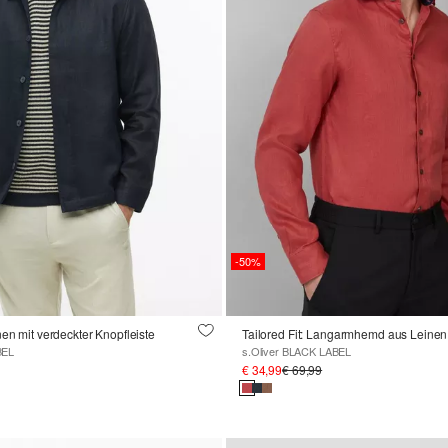
-50%
nen mit verdeckter Knopfleiste
BEL
s.Oliver BLACK LABEL
€ 34,99
€ 69,99