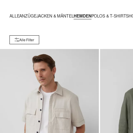
ALLE
ANZÜGE
JACKEN & MÄNTEL
HEMDEN
POLOS & T-SHIRTS
H
Alle Filter