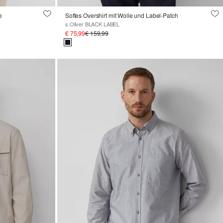
e
Softes Overshirt mit Wolle und Label-Patch
s.Oliver BLACK LABEL
€ 75,99
€ 159,99