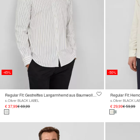
-45%
-50%
Regular Fit: Gestreiftes Langarmhemd aus Baumwollstretch
Regular Fit: Hem
s.Oliver BLACK LABEL
s.Oliver BLACK LA
€ 37,99
€ 69,99
€ 29,99
€ 59,99