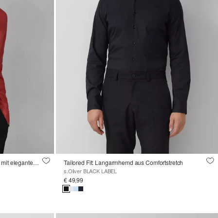
Tailored Fit: Langarmhemd aus Leinen mit elegantem Glanz
Tailored Fit: Langarmhemd aus Comfortstretch
s.Oliver BLACK LABEL
€ 49,99