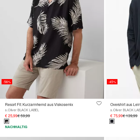
-56%
-45%
Resort Fit: Kurzarmhemd aus Viskosemix
Overshirt aus Lei
s.Oliver BLACK LABEL
s.Oliver BLACK LA
€ 25,99
€ 59,99
€ 75,99
€ 139,99
NACHHALTIG