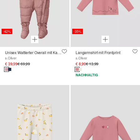
-42%
-35%
Unisex Wattierter Overall mit Kapuze
Langarmshirt mit Frontprint
s.Oliver
s.Oliver
€ 39,99
€ 69,99
€ 8,99
€ 13,99
NACHHALTIG