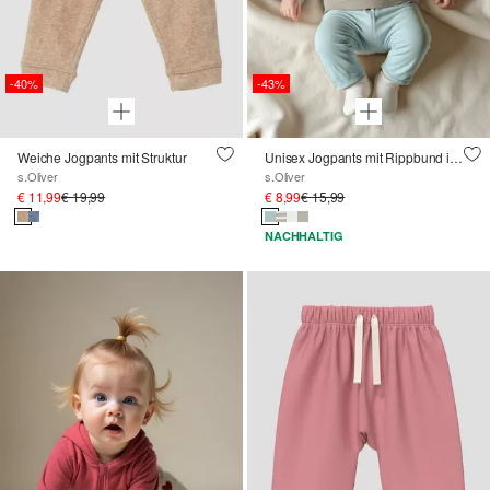
-40%
-43%
Weiche Jogpants mit Struktur
Unisex Jogpants mit Rippbund im Loose Fit
s.Oliver
s.Oliver
€ 11,99
€ 19,99
€ 8,99
€ 15,99
NACHHALTIG