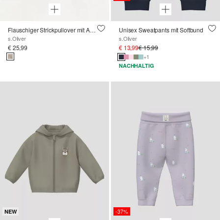
Flauschiger Strickpullover mit Artwork
Unisex Sweatpants mit Softbund
s.Oliver
s.Oliver
€ 25,99
€ 13,99
€ 15,99
+1
NACHHALTIG
-37%
NEW