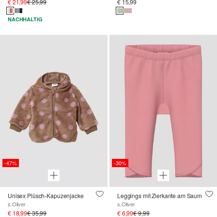
€ 21,99
€ 25,99
€ 15,99
NACHHALTIG
-47%
-30%
Unisex Plüsch-Kapuzenjacke
Leggings mit Zierkante am Saum
s.Oliver
s.Oliver
€ 18,99
€ 35,99
€ 6,99
€ 9,99