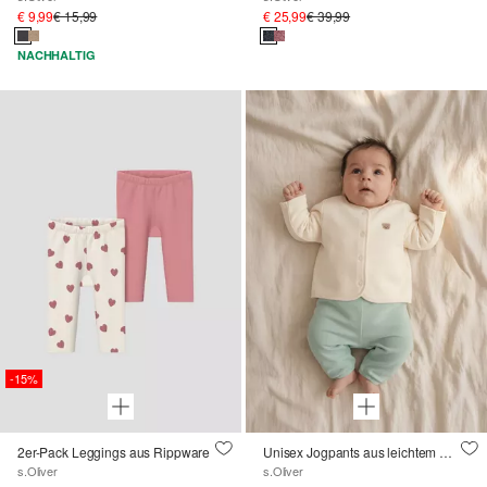
€ 9,99
€ 15,99
€ 25,99
€ 39,99
NACHHALTIG
-15%
2er-Pack Leggings aus Rippware
Unisex Jogpants aus leichtem Sweat mit Umschlagbund
s.Oliver
s.Oliver