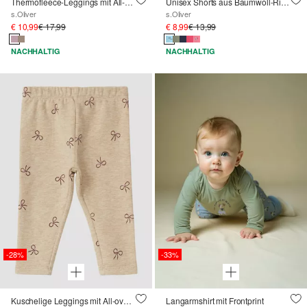
Thermofleece-Leggings mit All-over-Print
Unisex Shorts aus Baumwoll-Rippware
s.Oliver
s.Oliver
€ 10,99
€ 17,99
€ 8,99
€ 13,99
NACHHALTIG
NACHHALTIG
-28%
-33%
Kuschelige Leggings mit All-over-Print
Langarmshirt mit Frontprint