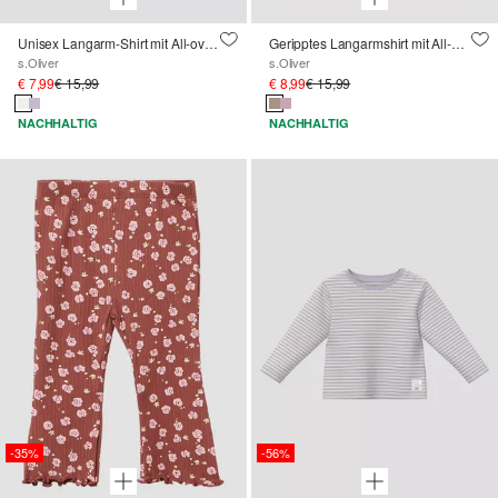
Unisex Langarm-Shirt mit All-over-Print
Geripptes Langarmshirt mit All-over-Print
s.Oliver
s.Oliver
€ 7,99
€ 15,99
€ 8,99
€ 15,99
NACHHALTIG
NACHHALTIG
-35%
-56%