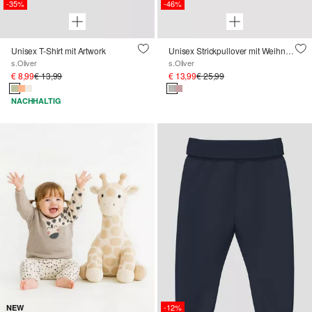
-35%
-46%
Unisex T-Shirt mit Artwork
Unisex Strickpullover mit Weihnachtsmotiven
s.Oliver
s.Oliver
€ 8,99
€ 13,99
€ 13,99
€ 25,99
NACHHALTIG
-12%
NEW