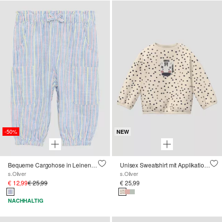
-50%
NEW
Bequeme Cargohose in Leinenoptik
Unisex Sweatshirt mit Applikation im Loose Fit
s.Oliver
s.Oliver
€ 12,99
€ 25,99
€ 25,99
NACHHALTIG