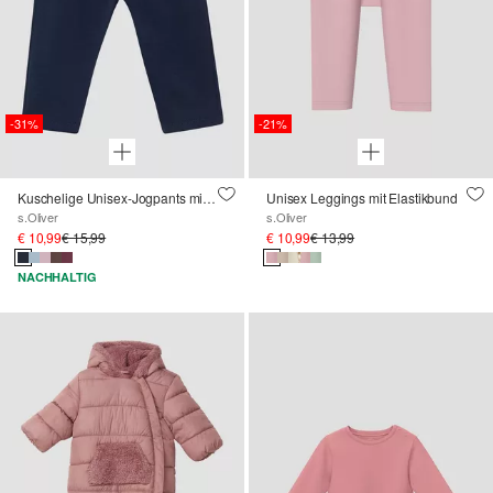
-31%
-21%
Kuschelige Unisex-Jogpants mit Umschlagbund
Unisex Leggings mit Elastikbund
s.Oliver
s.Oliver
€ 10,99
€ 15,99
€ 10,99
€ 13,99
NACHHALTIG