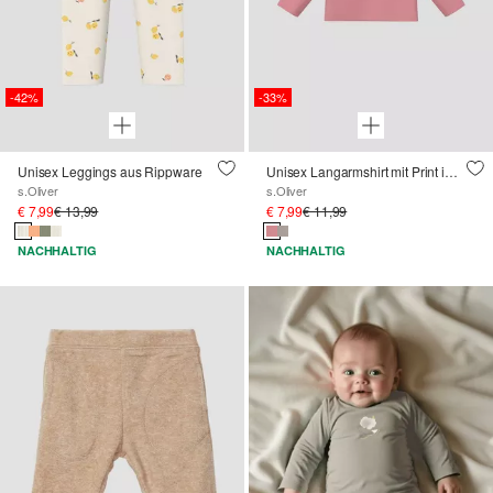
-42%
-33%
Unisex Leggings aus Rippware
Unisex Langarmshirt mit Print im Relaxed Fit
s.Oliver
s.Oliver
€ 7,99
€ 13,99
€ 7,99
€ 11,99
NACHHALTIG
NACHHALTIG