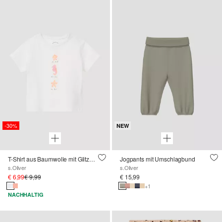
-30%
NEW
T-Shirt aus Baumwolle mit Glitzerprint
Jogpants mit Umschlagbund
s.Oliver
s.Oliver
€ 6,99
€ 9,99
€ 15,99
+1
NACHHALTIG