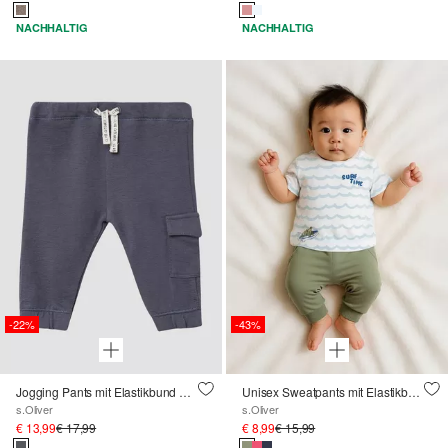
NACHHALTIG
NACHHALTIG
-22%
-43%
Jogging Pants mit Elastikbund aus Strukturjersey
Unisex Sweatpants mit Elastikbund
s.Oliver
s.Oliver
€ 13,99
€ 17,99
€ 8,99
€ 15,99