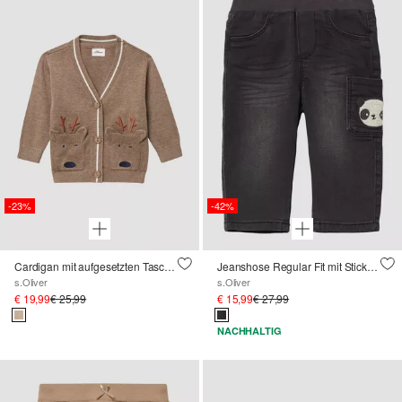
-23%
-42%
Cardigan mit aufgesetzten Taschen mit Rentier-Motiv
Jeanshose Regular Fit mit Stickdetail / soft & warm inside
s.Oliver
s.Oliver
€ 19,99
€ 25,99
€ 15,99
€ 27,99
NACHHALTIG