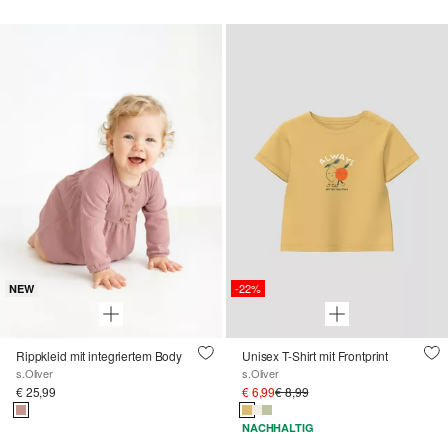
-22%
NEW
Rippkleid mit integriertem Body
Unisex T-Shirt mit Frontprint
s.Oliver
s.Oliver
€ 25,99
€ 6,99
€ 8,99
NACHHALTIG