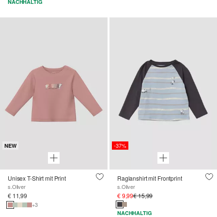
NACHHALTIG
-37%
NEW
Unisex T-Shirt mit Print
Raglanshirt mit Frontprint
s.Oliver
s.Oliver
€ 11,99
€ 9,99
€ 15,99
+3
NACHHALTIG