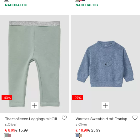
NACHHALTIG
NACHHALTIG
-43%
-27%
Thermofleece-Leggings mit Glitzerbund
Warmes Sweatshirt mit Frontapplikation und Struktur
s.Oliver
s.Oliver
€ 8,99
€ 15,99
€ 18,99
€ 25,99