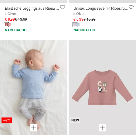
Elastische Leggings aus Rippware mit Flared Leg
Unisex Longsleeve mit Rippstruktur
s.Oliver
s.Oliver
€ 8,99
€ 13,99
€ 6,99
€ 15,99
NACHHALTIG
NACHHALTIG
-42%
NEW