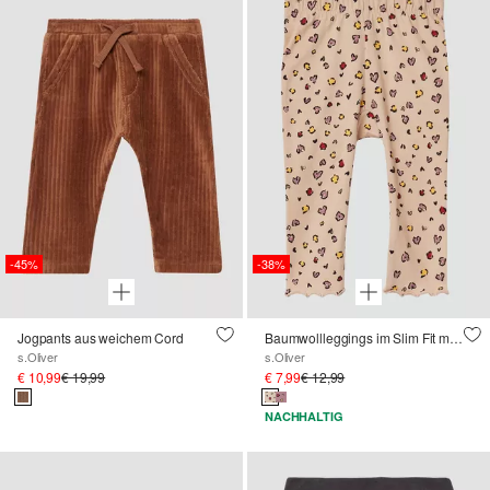
-45%
-38%
Jogpants aus weichem Cord
Baumwollleggings im Slim Fit mit All-over-Print und Rollsaum
s.Oliver
s.Oliver
€ 10,99
€ 19,99
€ 7,99
€ 12,99
NACHHALTIG