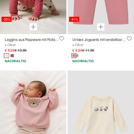
-35%
-41%
Leggins aus Rippware mit Rollsaum
Unisex Jogpants mit verstellbarem Elastikbund
s.Oliver
s.Oliver
€ 8,99
€ 13,99
€ 6,99
€ 11,99
NACHHALTIG
NACHHALTIG