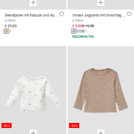
Sweatjacke mit Kapuze und Applikation
Unisex Jogpants mit Umschlagbund
s.Oliver
s.Oliver
€ 25,99
€ 9,99
€ 15,99
NACHHALTIG
-50%
-43%