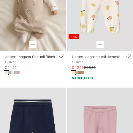
-18%
Unisex Langarm-Shirt mit Bärchen-Print
Unisex Joggpants mit Umschlagbund
s.Oliver
s.Oliver
€ 11,99
€ 12,99
€ 15,99
NACHHALTIG