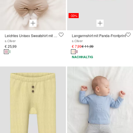
-33%
Leichtes Unisex Sweatshirt mit Bärchen-Applikation im Loose Fit
Langarmshirt mit Panda-Frontprint
s.Oliver
s.Oliver
€ 25,99
€ 7,99
€ 11,99
NACHHALTIG