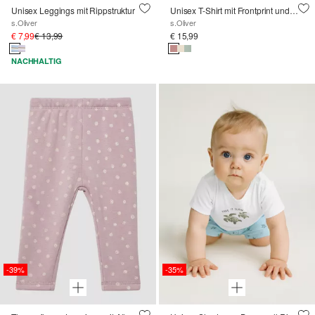
Unisex Leggings mit Rippstruktur
Unisex T-Shirt mit Frontprint und Applikation
s.Oliver
s.Oliver
€ 7,99
€ 13,99
€ 15,99
NACHHALTIG
-39%
-35%