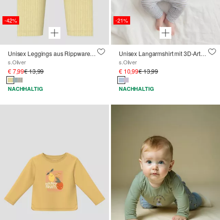
-42%
-21%
Unisex Leggings aus Rippware mit Zierknöpfen
Unisex Langarmshirt mit 3D-Artwork
s.Oliver
s.Oliver
€ 7,99
€ 13,99
€ 10,99
€ 13,99
NACHHALTIG
NACHHALTIG