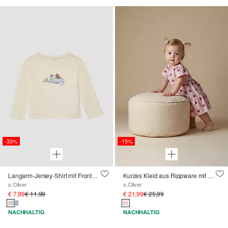
-33%
-15%
Langarm-Jersey-Shirt mit Frontprint
Kurzes Kleid aus Rippware mit Print und Puffärmeln
s.Oliver
s.Oliver
€ 7,99
€ 11,99
€ 21,99
€ 25,99
NACHHALTIG
NACHHALTIG