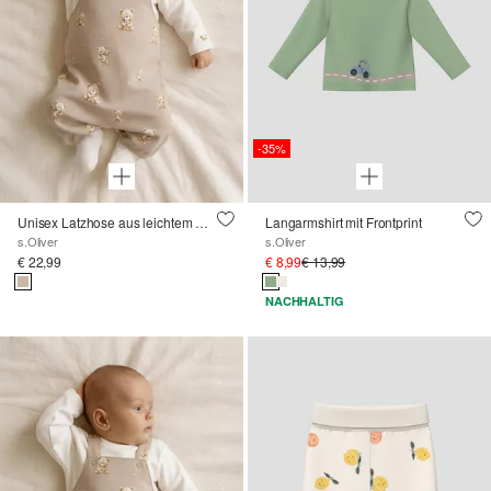
-35%
Unisex Latzhose aus leichtem Sweat mit Bärchenprint
Langarmshirt mit Frontprint
s.Oliver
s.Oliver
€ 22,99
€ 8,99
€ 13,99
NACHHALTIG