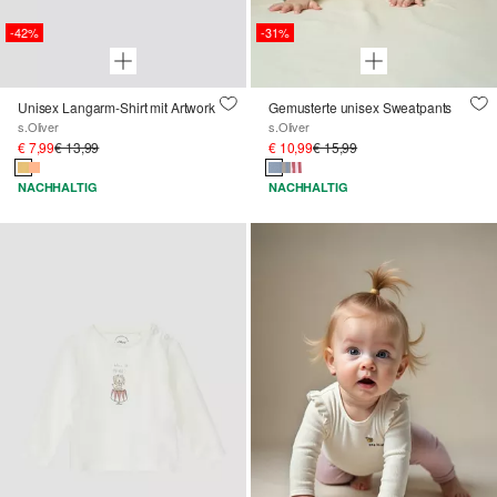
-42%
-31%
Unisex Langarm-Shirt mit Artwork
Gemusterte unisex Sweatpants
s.Oliver
s.Oliver
€ 7,99
€ 13,99
€ 10,99
€ 15,99
NACHHALTIG
NACHHALTIG