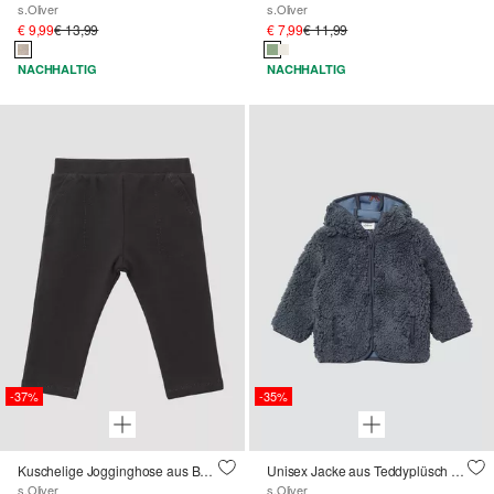
s.Oliver
s.Oliver
€ 9,99
€ 13,99
€ 7,99
€ 11,99
NACHHALTIG
NACHHALTIG
-37%
-35%
Kuschelige Jogginghose aus Baumwollsweat
Unisex Jacke aus Teddyplüsch mit gemustertem Jersey-Futter
s.Oliver
s.Oliver