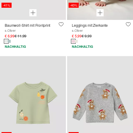
-41%
-40%
Baumwoll-Shirt mit Frontprint
Leggings mit Zierkante
s.Oliver
s.Oliver
€ 6,99
€ 11,99
€ 5,99
€ 9,99
NACHHALTIG
NACHHALTIG