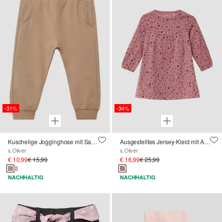
-31%
-34%
Kuschelige Jogginghose mit Satin-Schleife
Ausgestelltes Jersey-Kleid mit All-over-Print
s.Oliver
s.Oliver
€ 10,99
€ 15,99
€ 16,99
€ 25,99
NACHHALTIG
NACHHALTIG