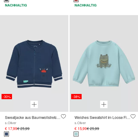
NACHHALTIG
NACHHALTIG
-30%
-38%
Sweatjacke aus Baumwollstretch mit Frontprint
Weiches Sweatshirt im Loose Fit mit Applikation
s.Oliver
s.Oliver
€ 17,99
€ 25,99
€ 15,99
€ 25,99