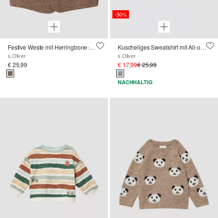
-30%
Festive Weste mit Herringbone-Muster
Kuscheliges Sweatshirt mit All-over-Print
s.Oliver
s.Oliver
€ 25,99
€ 17,99
€ 25,99
NACHHALTIG