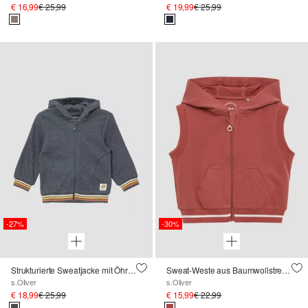
€ 16,99
€ 25,99
€ 19,99
€ 25,99
-27%
-30%
Strukturierte Sweatjacke mit Öhrchen an der Kapuze
Sweat-Weste aus Baumwollstretch mit Kapuze
s.Oliver
s.Oliver
€ 18,99
€ 25,99
€ 15,99
€ 22,99