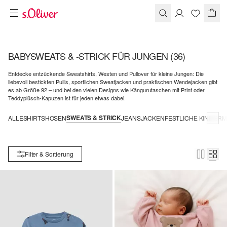
BABYSWEATS & -STRICK FÜR JUNGEN
(36)
Entdecke entzückende Sweatshirts, Westen und Pullover für kleine Jungen: Die
liebevoll bestickten Pullis, sportlichen Sweatjacken und praktischen Wendejacken gibt
es ab Größe 92 – und bei den vielen Designs wie Kängurutaschen mit Print oder
Teddyplüsch-Kapuzen ist für jeden etwas dabei.
SWEATS & STRICK
ALLE
SHIRTS
HOSEN
JEANS
JACKEN
FESTLICHE KINDER
Filter & Sortierung