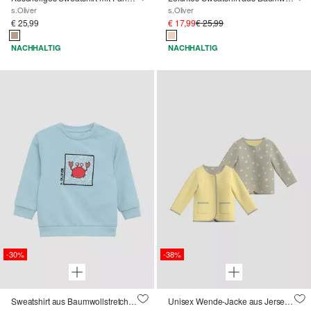
s.Oliver
s.Oliver
€ 25,99
€ 17,99
€ 25,99
NACHHALTIG
NACHHALTIG
-30%
-38%
Sweatshirt aus Baumwollstretch mit Frontprint
Unisex Wende-Jacke aus Jersey mit All-over-Print