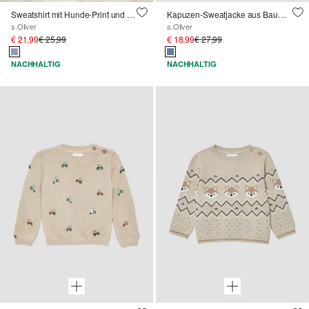
Sweatshirt mit Hunde-Print und 3D-Ohren
Kapuzen-Sweatjacke aus Baumwollstretch mit gestreiften Rippbündchen
s.Oliver
s.Oliver
€ 21,99
€ 25,99
€ 18,99
€ 27,99
NACHHALTIG
NACHHALTIG