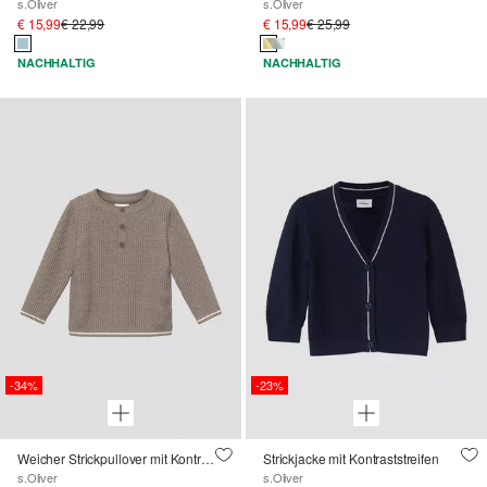
s.Oliver
s.Oliver
€ 15,99
€ 22,99
€ 15,99
€ 25,99
NACHHALTIG
NACHHALTIG
-34%
-23%
Weicher Strickpullover mit Kontraststreifen
Strickjacke mit Kontraststreifen
s.Oliver
s.Oliver