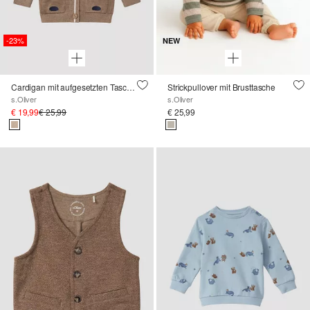
-23%
NEW
Cardigan mit aufgesetzten Taschen mit Rentier-Motiv
Strickpullover mit Brusttasche
s.Oliver
s.Oliver
€ 19,99
€ 25,99
€ 25,99