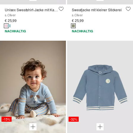
Unisex Sweatshirt-Jacke mit Kapuze und Motiv
Sweatjacke mit kleiner Stickerei
s.Oliver
s.Oliver
€ 25,99
€ 25,99
NACHHALTIG
NACHHALTIG
-15%
-32%