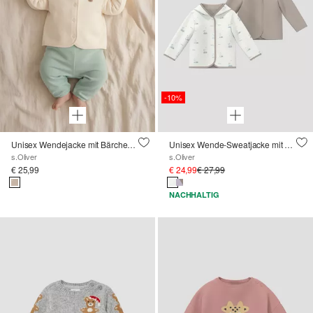
-10%
Unisex Wendejacke mit Bärchen-Motiven
Unisex Wende-Sweatjacke mit Kapuze und All-over-Print
s.Oliver
s.Oliver
€ 25,99
€ 24,99
€ 27,99
NACHHALTIG