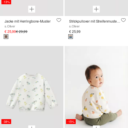
-13%
Jacke mit Herringbone-Muster
Strickpullover mit Streifenmuster und Brusttasche
s.Oliver
s.Oliver
€ 25,99
€ 29,99
€ 25,99
-38%
-15%