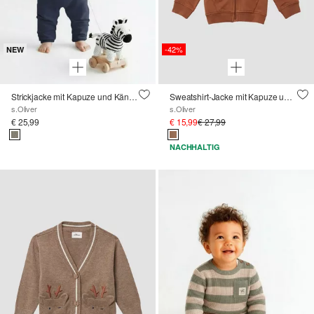
-42%
NEW
Strickjacke mit Kapuze und Kängurutasche
Sweatshirt-Jacke mit Kapuze und Ellenbogenpatches
s.Oliver
s.Oliver
€ 25,99
€ 15,99
€ 27,99
NACHHALTIG