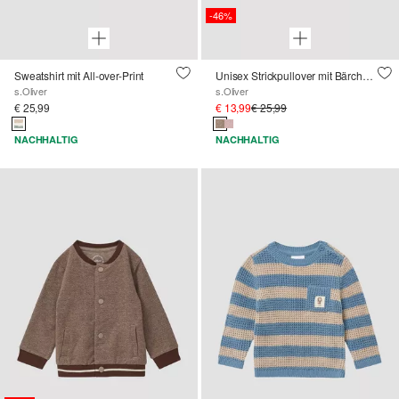
-46%
Sweatshirt mit All-over-Print
Unisex Strickpullover mit Bärchen-Motiven
s.Oliver
s.Oliver
€ 25,99
€ 13,99
€ 25,99
NACHHALTIG
NACHHALTIG