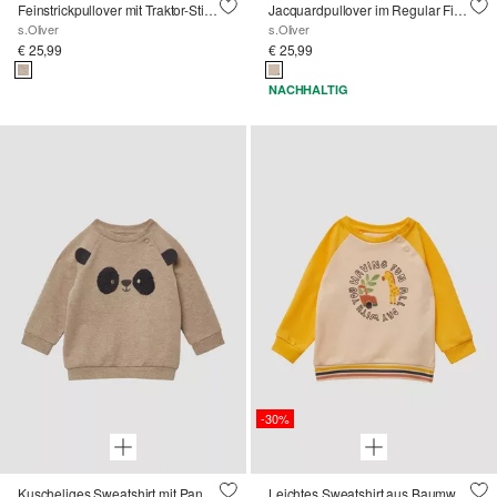
Feinstrickpullover mit Traktor-Stickerei
Jacquardpullover im Regular Fit mit Rundhalsausschnitt
s.Oliver
s.Oliver
€ 25,99
€ 25,99
NACHHALTIG
-30%
Kuscheliges Sweatshirt mit Panda-Artwork
Leichtes Sweatshirt aus Baumwollstretch mit Print-Details