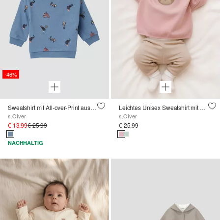
-46%
Sweatshirt mit All-over-Print aus Strukturjersey
Leichtes Unisex Sweatshirt mit Bärchen-Applikation im Loose Fit
s.Oliver
s.Oliver
€ 13,99
€ 25,99
€ 25,99
NACHHALTIG