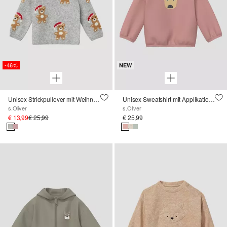
-46%
NEW
Unisex Strickpullover mit Weihnachtsmotiven
Unisex Sweatshirt mit Applikation im Loose Fit
s.Oliver
s.Oliver
€ 13,99
€ 25,99
€ 25,99