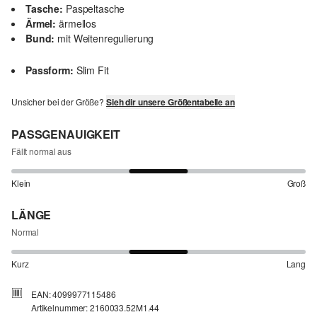
Tasche:
Paspeltasche
Ärmel:
ärmellos
Bund:
mit Weitenregulierung
Passform:
Slim Fit
Unsicher bei der Größe?
Sieh dir unsere Größentabelle an
PASSGENAUIGKEIT
Fällt normal aus
Klein
Groß
LÄNGE
Normal
Kurz
Lang
EAN: 4099977115486
Artikelnummer: 2160033.52M1.44