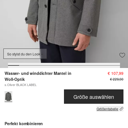
So stylst du den Look
Wasser- und winddichter Mantel in
€ 107,99
Woll-Optik
€ 229,00
s.Oliver BLACK LABEL
Größe auswählen
Größentabelle
Perfekt kombinieren