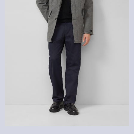
innerhalb von 30 Tagen kostenlos zurückgeben.
Chlorbleiche nicht möglich
Nicht für den Trockner geeignet
Nicht heiß bügeln
Nicht waschen
Chemische Reinigung mit Perchlorethylen im
Schonwaschgang