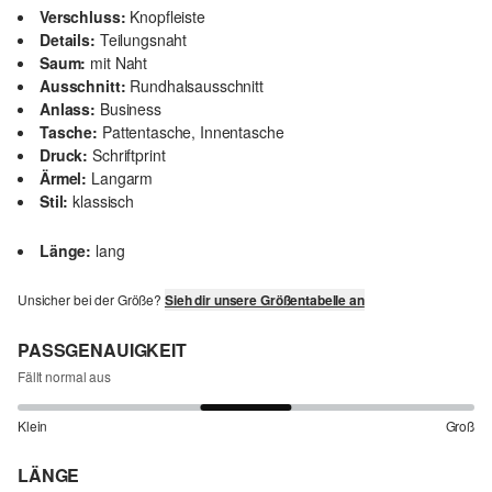
Verschluss:
Knopfleiste
Details:
Teilungsnaht
Saum:
mit Naht
Ausschnitt:
Rundhalsausschnitt
Anlass:
Business
Tasche:
Pattentasche, Innentasche
Druck:
Schriftprint
Ärmel:
Langarm
Stil:
klassisch
Länge:
lang
Unsicher bei der Größe?
Sieh dir unsere Größentabelle an
PASSGENAUIGKEIT
Fällt normal aus
Klein
Groß
LÄNGE