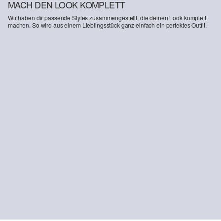
MACH DEN LOOK KOMPLETT
Wir haben dir passende Styles zusammengestellt, die deinen Look komplett
machen. So wird aus einem Lieblingsstück ganz einfach ein perfektes Outfit.
-22%
-50%
Rollkragenpullover aus reiner Merinowolle
Wide-Leg-Hose mit Bundfalten und Elastikbund
€ 69,99
€ 89,99
€ 39,99
€ 79,99