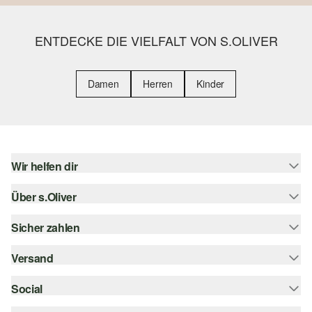
ENTDECKE DIE VIELFALT VON S.OLIVER
Damen
Herren
Kinder
Wir helfen dir
Über s.Oliver
Hilfe & FAQ
Größenberatung
Sicher zahlen
Newsletter
Rückgabe
s.Oliver Card
Versand
Rechnung
Top-Kategorien
Digitale Geschenkkarte
Kreditkarte
Social
Sendungsverfolgung
s.Oliver Group
PayPal