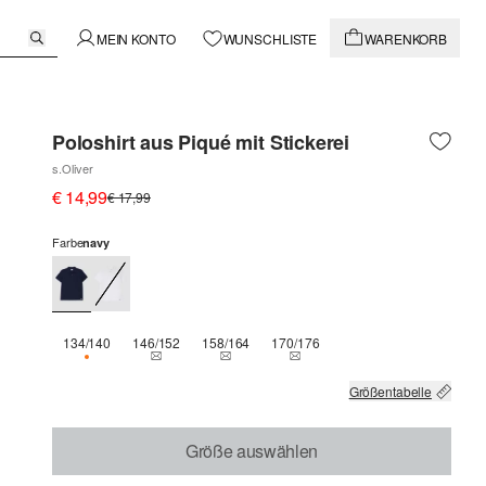
MEIN KONTO
WUNSCHLISTE
WARENKORB
Poloshirt aus Piqué mit Stickerei
s.Oliver
€ 14,99
€ 17,99
Farbe
navy
134/140
146/152
158/164
170/176
NUR 2 VERFÜGBAR
THIS SIZE IS CURRENTLY OUT OF STOCK
THIS SIZE IS CURRENTLY OUT OF STOCK
THIS SIZE IS CURRENTLY OUT
Größentabelle
Größe auswählen