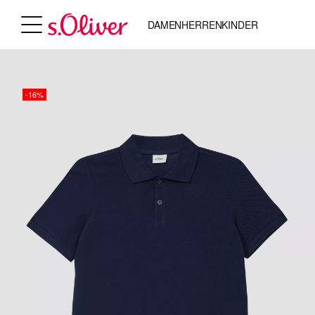
DAMEN
HERREN
KINDER
-16%