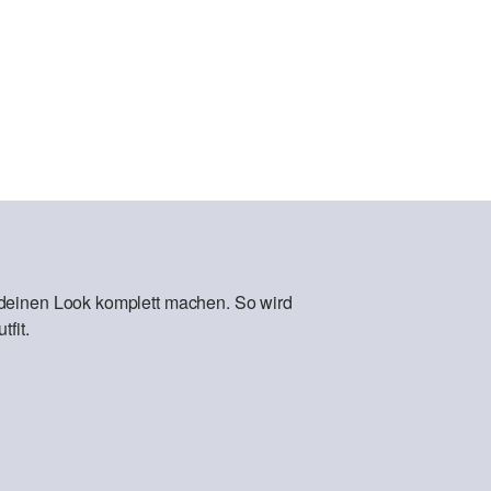
 deinen Look komplett machen. So wird
fit.