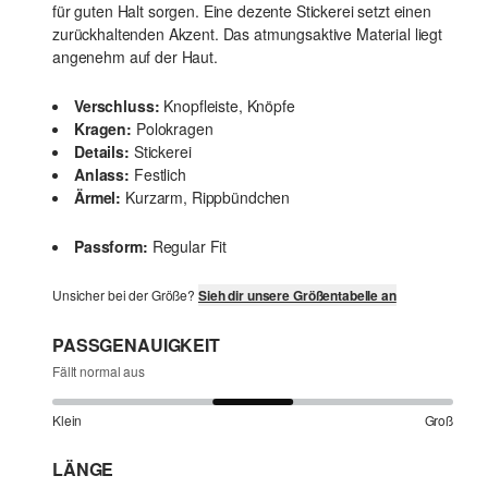
für guten Halt sorgen. Eine dezente Stickerei setzt einen
zurückhaltenden Akzent. Das atmungsaktive Material liegt
angenehm auf der Haut.
Verschluss:
Knopfleiste, Knöpfe
Kragen:
Polokragen
Details:
Stickerei
Anlass:
Festlich
Ärmel:
Kurzarm, Rippbündchen
Passform:
Regular Fit
Unsicher bei der Größe?
Sieh dir unsere Größentabelle an
PASSGENAUIGKEIT
Fällt normal aus
Klein
Groß
LÄNGE