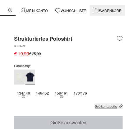
MEIN KONTO
WUNSCHLISTE
WARENKORB
Strukturiertes Poloshirt
s.Oliver
€ 19,99
€ 25,99
Farbe
navy
134/140
146/152
158/164
170/176
THIS SIZE IS CURRENTLY OUT OF STOCK
THIS SIZE IS CURRENTLY OUT OF STOCK
Größentabelle
Größe auswählen