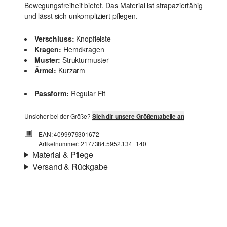
Bewegungsfreiheit bietet. Das Material ist strapazierfähig
und lässt sich unkompliziert pflegen.
Verschluss:
Knopfleiste
Kragen:
Hemdkragen
Muster:
Strukturmuster
Ärmel:
Kurzarm
Passform:
Regular Fit
Unsicher bei der Größe?
Sieh dir unsere Größentabelle an
EAN: 4099979301672
Artikelnummer: 2177384.5952.134_140
Material & Pflege
Versand & Rückgabe
Stoff:
Rippware, Jersey
Versandinfortmationen
Eigenschaft:
strukturiert
Material:
Baumwollmix
Deine Bestellung wird innerhalb von 3–5 Werktagen per
Post AT versendet. Für eine Standardlieferung betragen