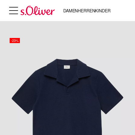
DAMEN
HERREN
KINDER
-23%