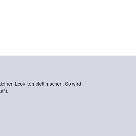
 deinen Look komplett machen. So wird
fit.