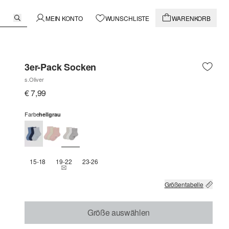
MEIN KONTO
WUNSCHLISTE
WARENKORB
3er-Pack Socken
s.Oliver
€ 7,99
Farbe
hellgrau
15-18
19-22
23-26
THIS SIZE IS CURRENTLY OUT OF STOCK
Größentabelle
Größe auswählen