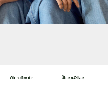
Wir helfen dir
Über s.Oliver
Hilfe & FAQ
Newsletter
Größenberatung
s.Oliver Card
Rückgabe
Digitale Geschenkkarte