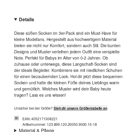
Details
Diese süßen Socken im 3er-Pack sind ein Must-Have für
kleine Modefans. Hergestellt aus hochwertigem Material
bieten sie nicht nur Komfort, sondern auch Stil. Die bunten
Designs und Muster verleihen jedem Outfit eine verspielte
Note. Perfekt für Babys im Alter von 0-2 Jahren. Ob
zuhause oder unterwegs, diese Langschaft-Socken sind
der ideale Begleiter. Kombiniere sie mit niedlichen Schuhen
für einen bezaubernden Look. Hol dir jetzt diese bequemen
Socken und halte die kleinen Füße deines Lieblings warm
und gemütlich. Welches Muster wird dein Baby heute
tragen? Lass es uns wissen!
Unsicher bei der Größe?
Sieh dir unsere Größentabelle an
EAN: 4052171308221
Artikelnummer: 123.899.120.20050.9000.15-18
Material & Pflege