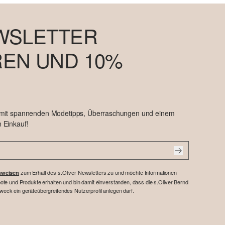
WSLETTER
EN UND 10%
 mit spannenden Modetipps, Überraschungen und einem
 Einkauf!
zum Erhalt des s.Oliver Newsletters zu und möchte Informationen
nweisen
te und Produkte erhalten und bin damit einverstanden, dass die s.Oliver Bernd
ck ein geräteübergreifendes Nutzerprofil anlegen darf.