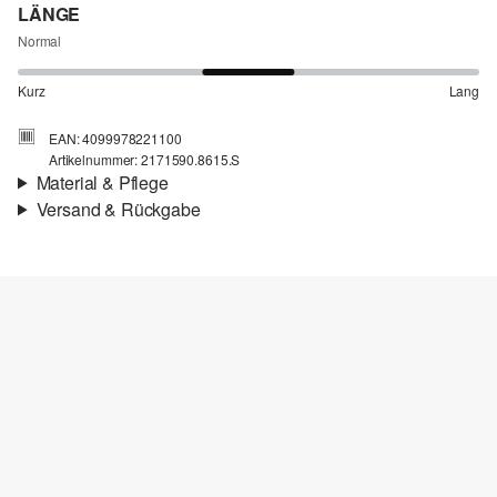
LÄNGE
Normal
Kurz
Lang
EAN: 4099978221100
Artikelnummer: 2171590.8615.S
Material & Pflege
Versand & Rückgabe
Stoff:
Interlockjersey
Versandinfortmationen
Eigenschaft:
weich, angeraut, schwer
Material:
Baumwollmix
Deine Bestellung wird innerhalb von 3–5 Werktagen per Post AT
versendet. Für eine Standardlieferung betragen die Versandkosten
3,95 €
Rückgabe
Du kannst deine Artikel innerhalb von 14 Tagen kostenlos an uns
Chlorbleiche nicht möglich
zurücksenden. Wir übernehmen die Rücksendekosten.
Nicht für den Trockner geeignet