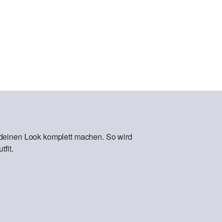
 deinen Look komplett machen. So wird
fit.