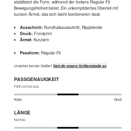
stabilisiert die Form, während der lockere Regular Fit
Bewegungsfreiheit bietet. Ein unkompliziertes Oberteil mit
kurzem Ärmel, das sich leicht kombinieren lässt.
Ausschnitt:
Rundhalsausschnitt, Rippblende
Druck:
Frontprint
Ärmel:
Kurzarm
Passform:
Regular Fit
Unsicher bei der Größe?
Sieh dir unsere Größentabelle an
PASSGENAUIGKEIT
Fällt normal aus
Klein
Groß
LÄNGE
Normal