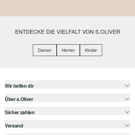
ENTDECKE DIE VIELFALT VON S.OLIVER
Damen
Herren
Kinder
Wir helfen dir
Über s.Oliver
Hilfe & FAQ
Größenberatung
Sicher zahlen
Newsletter
Rückgabe
s.Oliver Card
Versand
Rechnung
Top-Kategorien
Digitale Geschenkkarte