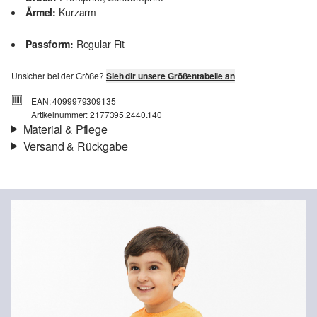
Ärmel:
Kurzarm
Passform:
Regular Fit
Unsicher bei der Größe?
Sieh dir unsere Größentabelle an
EAN: 4099979309135
Artikelnummer: 2177395.2440.140
Material & Pflege
Versand & Rückgabe
Stoff:
Jersey
Versandinfortmationen
Eigenschaft:
weich
Material:
Baumwolle
Deine Bestellung wird innerhalb von 3–5 Werktagen per Post AT
versendet. Für eine Standardlieferung betragen die Versandkosten
3,95 €
Rückgabe
Du kannst deine Artikel innerhalb von 14 Tagen kostenlos an uns
zurücksenden. Wir übernehmen die Rücksendekosten.