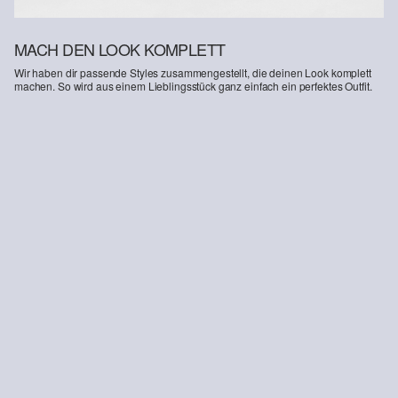
MACH DEN LOOK KOMPLETT
Wir haben dir passende Styles zusammengestellt, die deinen Look komplett
machen. So wird aus einem Lieblingsstück ganz einfach ein perfektes Outfit.
-16%
Jeans Baggy / Relaxed Fit / Mid Rise / Wide Leg
€ 29,99
€ 35,99