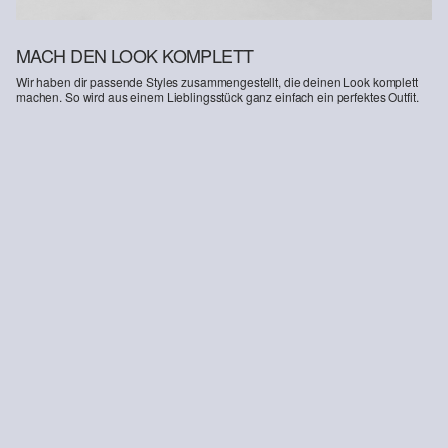
MACH DEN LOOK KOMPLETT
Wir haben dir passende Styles zusammengestellt, die deinen Look komplett
machen. So wird aus einem Lieblingsstück ganz einfach ein perfektes Outfit.
-34%
Bermuda Jeans pull-on / Loose Fit / High Rise / Wide Leg
€ 16,99
€ 25,99