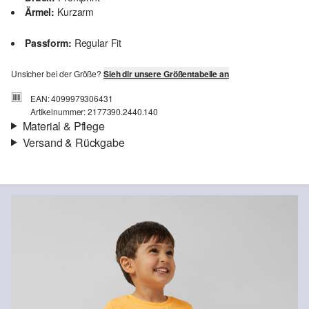
Ärmel:
Kurzarm
Passform:
Regular Fit
Unsicher bei der Größe?
Sieh dir unsere Größentabelle an
EAN: 4099979306431
Artikelnummer: 2177390.2440.140
Material & Pflege
Versand & Rückgabe
Stoff:
Jersey
Versandinfortmationen
Eigenschaft:
weich
Material:
Baumwolle
Deine Bestellung wird innerhalb von 3–5 Werktagen per Post AT
versendet. Für eine Standardlieferung betragen die Versandkosten
3,95 €
Rückgabe
Du kannst deine Artikel innerhalb von 14 Tagen kostenlos an uns
zurücksenden. Wir übernehmen die Rücksendekosten.