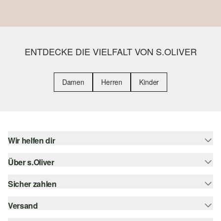
ENTDECKE DIE VIELFALT VON S.OLIVER
Damen
Herren
Kinder
Wir helfen dir
Über s.Oliver
Hilfe & FAQ
Größenberatung
Sicher zahlen
Newsletter
Rückgabe
s.Oliver Card
Versand
Rechnung
Top-Kategorien
Digitale Geschenkkarte