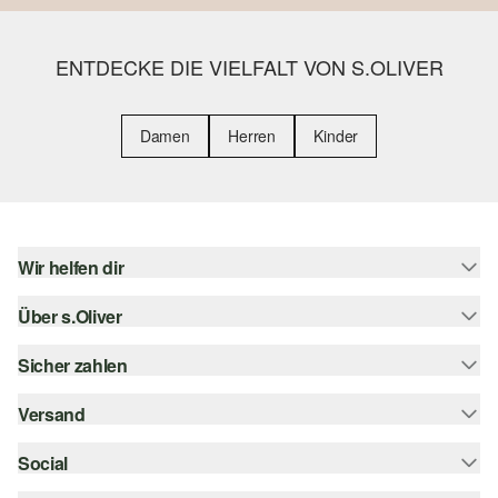
ENTDECKE DIE VIELFALT VON S.OLIVER
Damen
Herren
Kinder
Wir helfen dir
Über s.Oliver
Hilfe & FAQ
Größenberatung
Sicher zahlen
Newsletter
Rückgabe
s.Oliver Card
Versand
Rechnung
Top-Kategorien
Digitale Geschenkkarte
Kreditkarte
Social
Sendungsverfolgung
s.Oliver Group
PayPal