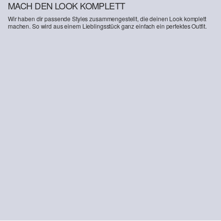
MACH DEN LOOK KOMPLETT
Wir haben dir passende Styles zusammengestellt, die deinen Look komplett
machen. So wird aus einem Lieblingsstück ganz einfach ein perfektes Outfit.
-46%
Jeans Benito / Straight Fit / Mid Rise / Five Gear Denim
€ 42,99
€ 79,99